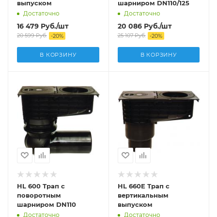
выпуском
шарниром DN110/125
Достаточно
Достаточно
16 479
Руб.
/шт
20 086
Руб.
/шт
20 599
Руб.
25 107
Руб.
-
20
%
-
20
%
В КОРЗИНУ
В КОРЗИНУ
HL 600 Трап с
HL 660E Трап с
поворотным
вертикальным
шарниром DN110
выпуском
Достаточно
Достаточно