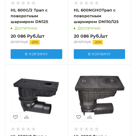
HL 600G/2 Трап с
HL 600NGHOТрап с
поворотным
поворотным
шарниром DN125
шарниром DN110/125
Достаточно
Достаточно
20 086
Руб.
/шт
20 086
Руб.
/шт
25 107
Руб.
25 107
Руб.
-
20
%
-
20
%
В КОРЗИНУ
В КОРЗИНУ