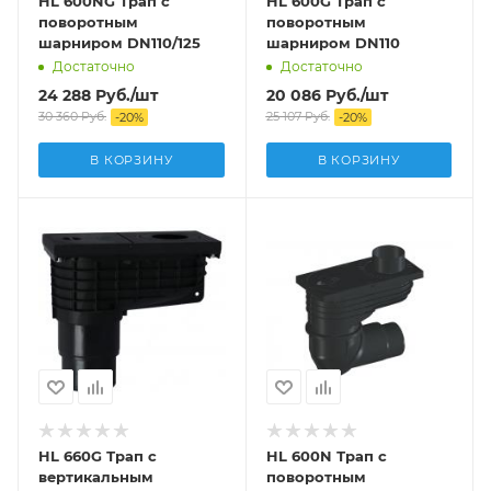
HL 600NG Трап с
HL 600G Трап с
поворотным
поворотным
шарниром DN110/125
шарниром DN110
Достаточно
Достаточно
24 288
Руб.
/шт
20 086
Руб.
/шт
30 360
Руб.
25 107
Руб.
-
20
%
-
20
%
В КОРЗИНУ
В КОРЗИНУ
HL 660G Трап с
HL 600N Трап с
вертикальным
поворотным