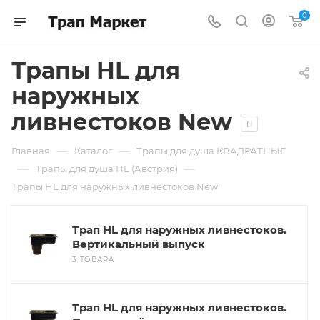
0
Трапы HL для
наружных
ливнестоков New
11
—
—
Главная
Каталог
Трапы для душа КВАДРАТНЫЕ
—
—
Трапы для душа HL (Австрия)
Трапы HL для наружных ливнестоков New
Трап HL для наружных ливнестоков.
Вертикальный выпуск
3 ТОВАРА
Трап HL для наружных ливнестоков.