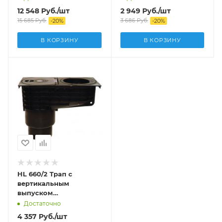
12 548
Руб.
/шт
2 949
Руб.
/шт
15 685
Руб.
3 686
Руб.
-
20
%
-
20
%
В КОРЗИНУ
В КОРЗИНУ
HL 660/2 Трап с
вертикальным
выпуском
DN45,90,100,110
Достаточно
4 357
Руб.
/шт