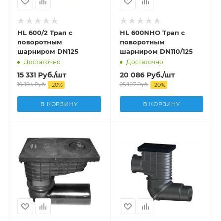
HL 600/2 Трап с
HL 600NHO Трап с
поворотным
поворотным
шарниром DN125
шарниром DN110/125
Достаточно
Достаточно
15 331
Руб.
/шт
20 086
Руб.
/шт
19 164
Руб.
25 107
Руб.
-
20
%
-
20
%
В КОРЗИНУ
В КОРЗИНУ