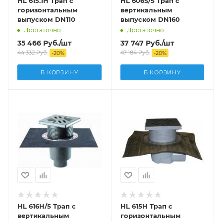
HL 615.1H Трап с
HL 606S/5 Трап с
горизонтальным
вертикальным
выпуском DN110
выпуском DN160
Достаточно
Достаточно
35 466
Руб.
/шт
37 747
Руб.
/шт
44 332
Руб.
47 184
Руб.
-
20
%
-
20
%
В КОРЗИНУ
В КОРЗИНУ
HL 616H/5 Трап с
HL 615H Трап с
вертикальным
горизонтальным