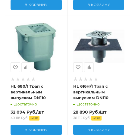
В КОРЗИНУ
В КОРЗИНУ
HL 680/1 Трап с
HL 616H/1 Трап с
вертикальным
вертикальным
выпуском DN110
выпуском DN110
Достаточно
Достаточно
32 094
Руб.
/шт
28 890
Руб.
/шт
40 118
Руб.
36 112
Руб.
-
20
%
-
20
%
В КОРЗИНУ
В КОРЗИНУ