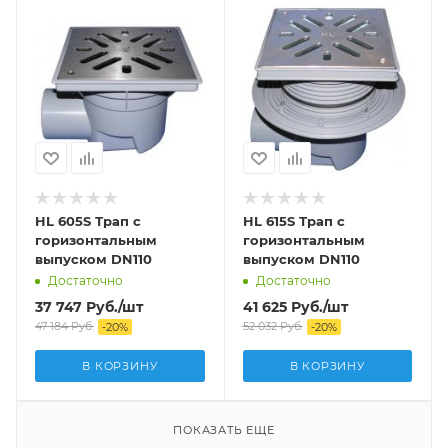
HL 605S Трап с
HL 615S Трап с
горизонтальным
горизонтальным
выпуском DN110
выпуском DN110
Достаточно
Достаточно
37 747
Руб.
/шт
41 625
Руб.
/шт
47 184
Руб.
52 032
Руб.
-
20
%
-
20
%
В КОРЗИНУ
В КОРЗИНУ
ПОКАЗАТЬ ЕЩЕ