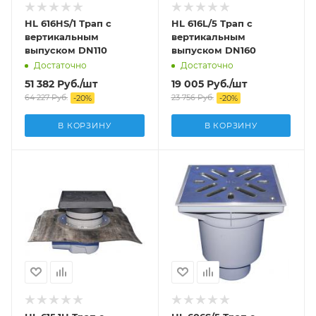
HL 616HS/1 Трап с
HL 616L/5 Трап с
вертикальным
вертикальным
выпуском DN110
выпуском DN160
Достаточно
Достаточно
51 382
Руб.
/шт
19 005
Руб.
/шт
64 227
Руб.
23 756
Руб.
-
20
%
-
20
%
В КОРЗИНУ
В КОРЗИНУ