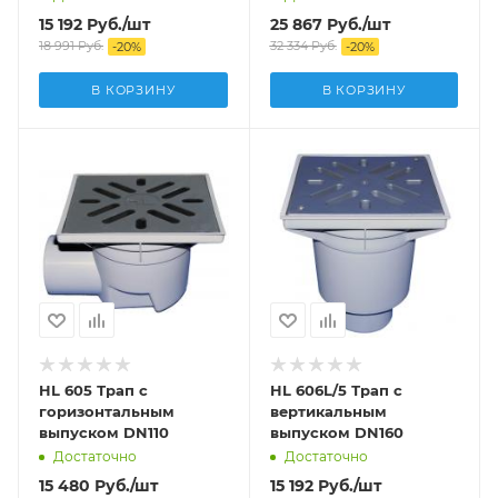
15 192
Руб.
/шт
25 867
Руб.
/шт
18 991
Руб.
32 334
Руб.
-
20
%
-
20
%
В КОРЗИНУ
В КОРЗИНУ
HL 605 Трап с
HL 606L/5 Трап с
горизонтальным
вертикальным
выпуском DN110
выпуском DN160
Достаточно
Достаточно
15 480
Руб.
/шт
15 192
Руб.
/шт