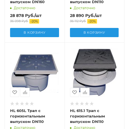
выпуском DN160
выпуском DN110
Достаточно
Достаточно
28 878
Руб.
/шт
28 890
Руб.
/шт
36 098
Руб.
36 112
Руб.
-
20
%
-
20
%
В КОРЗИНУ
В КОРЗИНУ
HL 605L Трап с
HL 615.1 Трап с
горизонтальным
горизонтальным
выпуском DN110
выпуском DN110
Достаточно
Достаточно