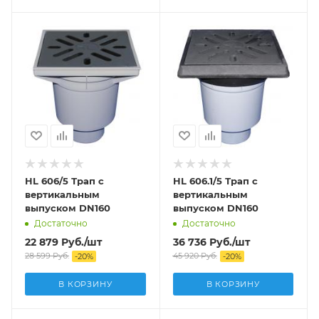
HL 606/5 Трап с
HL 606.1/5 Трап с
вертикальным
вертикальным
выпуском DN160
выпуском DN160
Достаточно
Достаточно
22 879
Руб.
/шт
36 736
Руб.
/шт
28 599
Руб.
45 920
Руб.
-
20
%
-
20
%
В КОРЗИНУ
В КОРЗИНУ