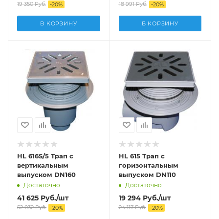
19 350
Руб.
18 991
Руб.
-
20
%
-
20
%
В КОРЗИНУ
В КОРЗИНУ
HL 616S/5 Трап с
HL 615 Трап с
вертикальным
горизонтальным
выпуском DN160
выпуском DN110
Достаточно
Достаточно
41 625
Руб.
/шт
19 294
Руб.
/шт
52 032
Руб.
24 117
Руб.
-
20
%
-
20
%