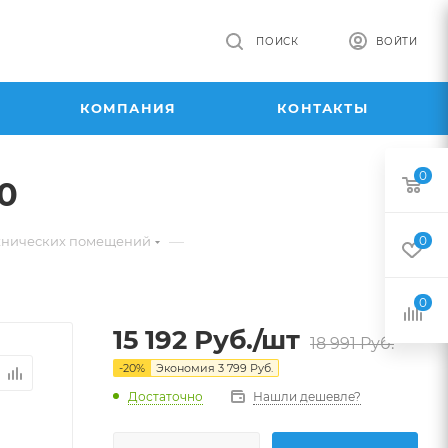
ПОИСК
ВОЙТИ
КОМПАНИЯ
КОНТАКТЫ
0
0
—
ехнических помещений
0
0
15 192
Руб.
/шт
18 991
Руб.
-
20
%
Экономия
3 799
Руб.
Достаточно
Нашли дешевле?