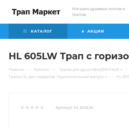
Магазин душевых лотков и
трапов
КАТАЛОГ
АКЦИИ
HL 605LW Трап с гориз
—
—
—
Главная
Каталог
Трапы для душа КВАДРАТНЫЕ
—
Трапы HL для подвалов. Горизонтальный выпуск
HL 60
Артикул:
HL 605LW