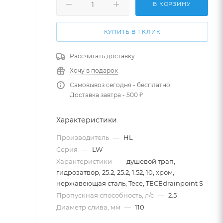
В КОРЗИНУ
КУПИТЬ В 1 КЛИК
Рассчитать доставку
Хочу в подарок
Самовывоз сегодня - бесплатно
Доставка завтра - 500 ₽
Характеристики
Производитель
—
HL
Серия
—
LW
Характеристики
—
душевой трап,
гидрозатвор, 25.2, 25.2, 1.52, 10, хром,
нержавеющая сталь, Tece, TECEdrainpoint S
Пропускная способность, л/с
—
2.5
Диаметр слива, мм
—
110