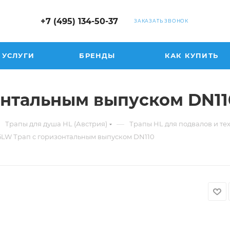
+7 (495) 134-50-37
ЗАКАЗАТЬ ЗВОНОК
УСЛУГИ
БРЕНДЫ
КАК КУПИТЬ
онтальным выпуском DN11
—
Трапы для душа HL (Австрия)
Трапы HL для подвалов и т
5LW Трап с горизонтальным выпуском DN110