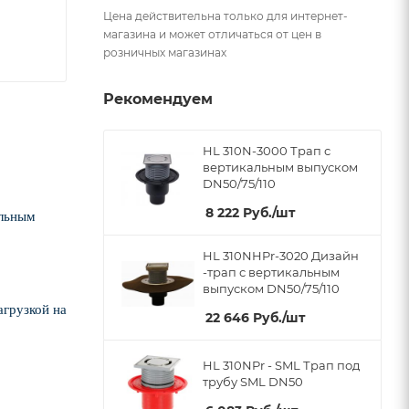
Цена действительна только для интернет-
магазина и может отличаться от цен в
розничных магазинах
Рекомендуем
HL 310N-3000 Трап с
вертикальным выпуском
DN50/75/110
8 222
Руб.
/шт
альным
HL 310NHPr-3020 Дизайн
-трап с вертикальным
выпуском DN50/75/110
агрузкой на
22 646
Руб.
/шт
HL 310NPr - SML Трап под
трубу SML DN50