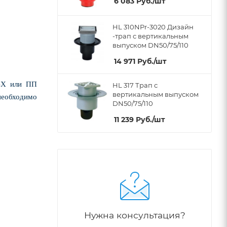
6 083
Руб.
/шт
HL 310NPr-3020 Дизайн
-трап с вертикальным
выпуском DN50/75/110
14 971
Руб.
/шт
ПВХ или ПП
HL 317 Трап с
вертикальным выпуском
необходимо
DN50/75/110
11 239
Руб.
/шт
Нужна консультация?