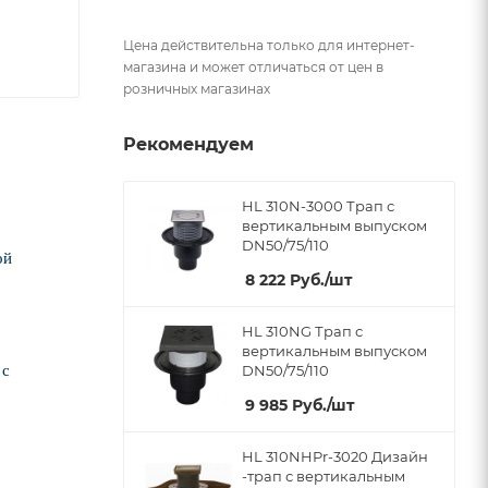
Цена действительна только для интернет-
магазина и может отличаться от цен в
розничных магазинах
Рекомендуем
HL 310N-3000 Трап с
вертикальным выпуском
DN50/75/110
ой
8 222
Руб.
/шт
HL 310NG Трап с
вертикальным выпуском
 с
DN50/75/110
9 985
Руб.
/шт
HL 310NHPr-3020 Дизайн
-трап с вертикальным