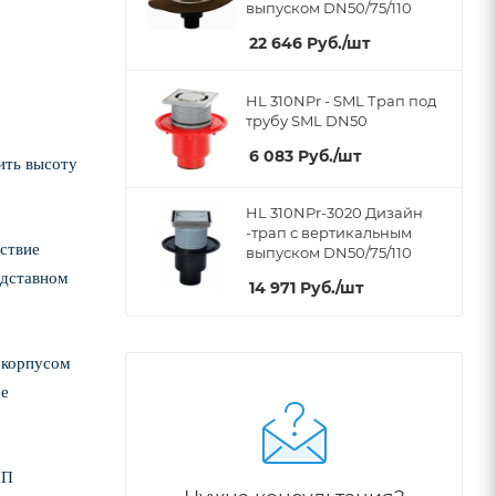
выпуском DN50/75/110
22 646
Руб.
/шт
HL 310NPr - SML Трап под
трубу SML DN50
6 083
Руб.
/шт
ить высоту
HL 310NPr-3020 Дизайн
-трап с вертикальным
тствие
выпуском DN50/75/110
адставном
14 971
Руб.
/шт
с корпусом
ое
ПП