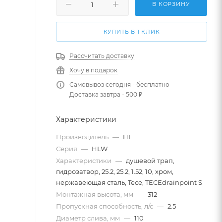
В КОРЗИНУ
КУПИТЬ В 1 КЛИК
Рассчитать доставку
Хочу в подарок
Самовывоз сегодня - бесплатно
Доставка завтра - 500 ₽
Характеристики
Производитель
—
HL
Серия
—
HLW
Характеристики
—
душевой трап,
гидрозатвор, 25.2, 25.2, 1.52, 10, хром,
нержавеющая сталь, Tece, TECEdrainpoint S
Монтажная высота, мм
—
312
Пропускная способность, л/с
—
2.5
Диаметр слива, мм
—
110