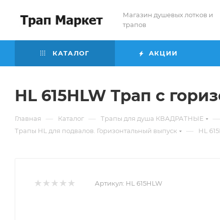
Магазин душевых лотков и
трапов
КАТАЛОГ
АКЦИИ
HL 615HLW Трап с гори
—
—
—
Главная
Каталог
Трапы для душа КВАДРАТНЫЕ
—
Трапы HL для подвалов. Горизонтальный выпуск
HL 61
Артикул:
HL 615HLW