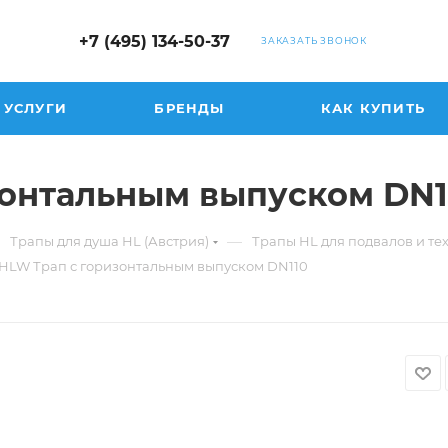
+7 (495) 134-50-37
ЗАКАЗАТЬ ЗВОНОК
УСЛУГИ
БРЕНДЫ
КАК КУПИТЬ
зонтальным выпуском DN1
—
Трапы для душа HL (Австрия)
Трапы HL для подвалов и т
5HLW Трап с горизонтальным выпуском DN110