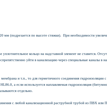
 120 мм (подрезается по высоте стяжки). При необходимости увелич
ое уплотнительное кольцо на надставной элемент не ставится. Отсу
еспрепятственно уйти в канализацию через специальные каналы в н
 мембрана и т.п., то для герметичного соединения гидроизоляции 
HL86.0, а если используется наплавляемая гидроизоляция (битумн
аказываются отдельно.
динения с любой канализационной раструбной трубой из ПВХ или 