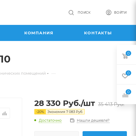
ПОИСК
ВОЙТИ
КОМПАНИЯ
КОНТАКТЫ
0
10
—
ехнических помещений
0
0
28 330
Руб.
/шт
35 413
Руб.
-
20
%
Экономия
7 083
Руб.
Достаточно
Нашли дешевле?