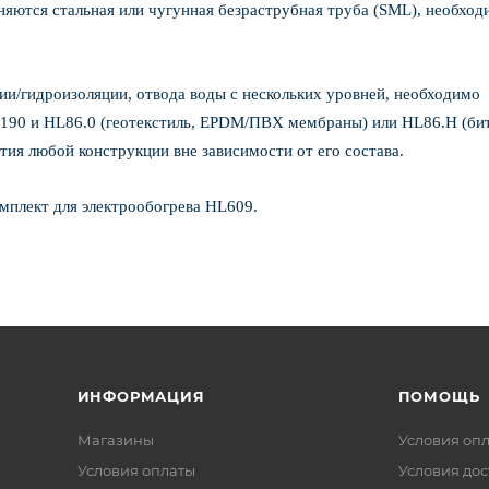
няются стальная или чугунная безраструбная труба (SML), необход
ции/гидроизоляции, отвода воды с нескольких уровней, необходимо
L190 и HL86.0 (геотекстиль, EPDM/ПВХ мембраны) или HL86.H (би
тия любой конструкции вне зависимости от его состава.
омплект для электрообогрева HL609.
ИНФОРМАЦИЯ
ПОМОЩЬ
Магазины
Условия оп
Условия оплаты
Условия дос