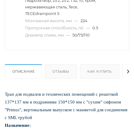
гидрозатвор, 25.2, 25.2, 1.52, 10, хром,
нержавеющая сталь, Tece,
TECEdrainpoint S
Монтажная высота, мм
—
224
Пропускная способность, л/с
—
0.5
Диаметр слива, мм
—
50/75/110
ОПИСАНИЕ
ОТЗЫВЫ
КАК КУПИТЬ
О
Трап для подвалов и технических помещений с решеткой
137*137 мм в подрамнике 150*150 мм с "сухим" сифоном
"Primus", вертикальным выпуском с манжетой для соединения
с SML трубой
Назначение: