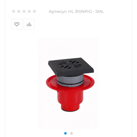
Артикул:
HL 310NPrG - SML