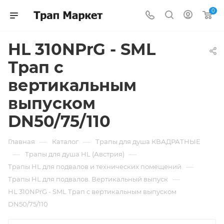
0
HL 310NPrG - SML
Трап с
вертикальным
выпуском
DN50/75/110
—
—
Главная
Каталог
Трапы для душа КВАДРАТНЫЕ
—
—
Трапы для душа HL (Австрия)
—
Трапы HL для подвалов и технических помещений
—
Трапы HL для подвалов. Вертикальный выпуск
HL 310NPrG - SML Трап с вертикальным выпуском
DN50/75/110