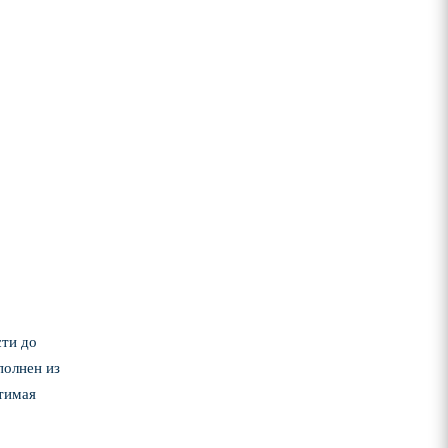
сти до
полнен из
тимая