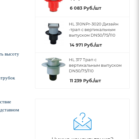
6 083
Руб.
/шт
HL 310NPr-3020 Дизайн
-трап с вертикальным
выпуском DN50/75/110
14 971
Руб.
/шт
ть высоту
HL 317 Трап с
вертикальным выпуском
DN50/75/110
атрубок
11 239
Руб.
/шт
тствие
адставном