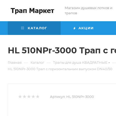
Магазин душевых лотков и
трапов
КАТАЛОГ
АКЦИИ
HL 510NPr-3000 Трап с
—
—
—
Главная
Каталог
Трапы для душа КВАДРАТНЫЕ
HL 510NPr-3000 Трап с горизонтальным выпуском DN40/50
Артикул:
HL 510NPr-3000