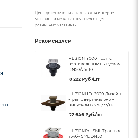
Цена действительна только для интернет-
магазина и может отличаться от цен в
розничных магазинах
Рекомендуем
HL 310N-3000 Трап с
вертикальным выпуском
DN50/75/110
ым
8 222
Руб.
/шт
HL 310NHPr-3020 Дизайн
-трап с вертикальным
ола и
выпуском DN50/75/110
22 646
Руб.
/шт
HL 310NPr - SML Трап под
трубу SML DN50