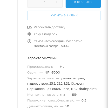
В КОРЗИНУ
КУПИТЬ В 1 КЛИК
Рассчитать доставку
Хочу в подарок
Самовывоз сегодня - бесплатно
Доставка завтра - 500 ₽
Характеристики
Производитель
—
HL
Серия
—
NPr-3000
Характеристики
—
душевой трап,
гидрозатвор, 25.2, 25.2, 1.52, 10, хром,
нержавеющая сталь, Tece, TECEdrainpoint S
Монтажная высота, мм
—
159
Пропускная способность, л/с
—
0.5
Диаметр слива, мм
—
50