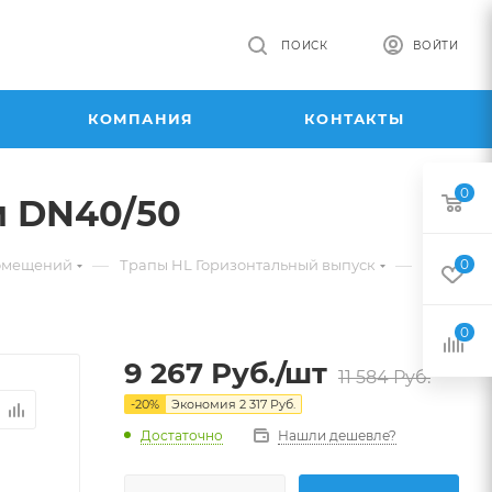
ПОИСК
ВОЙТИ
КОМПАНИЯ
КОНТАКТЫ
0
м DN40/50
—
—
помещений
Трапы HL Горизонтальный выпуск
0
0
9 267
Руб.
/шт
11 584
Руб.
-
20
%
Экономия
2 317
Руб.
Достаточно
Нашли дешевле?