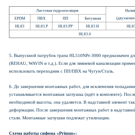
Листовая гидроизоляция
Нали
(двухкомп
EPDM
ПВХ
ПП
Битумная
HL83
HL83.P
HL83.PP
HL83.H
HL8
HL83.0
5. Выпускной патрубок трапа HL510NPr-3000 предназначен д
(REHAU, WAVIN и т.д.). Если для ливневой канализации приме
использовать переходник с ПП/ПВХ на Чугун/Сталь.
6. До завершения монтажных работ, для исключения попадания
устанавливается монтажная заглушка (идёт в комплекте). Посл
необходимой высоты, она удаляется. В надставной элемент та
деформации. После завершения монтажных работ в надставной
стали. Монтажные заглушки подлежат утилизации.
Схема работы сифона «Primus»: