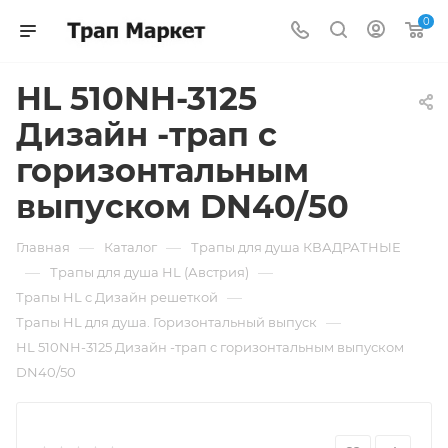
0
HL 510NH-3125
Дизайн -трап с
горизонтальным
выпуском DN40/50
—
—
Главная
Каталог
Трапы для душа КВАДРАТНЫЕ
—
—
Трапы для душа HL (Австрия)
—
Трапы HL c Дизайн решеткой
—
Трапы HL для душа. Горизонтальный выпуск
HL 510NH-3125 Дизайн -трап с горизонтальным выпуском
DN40/50