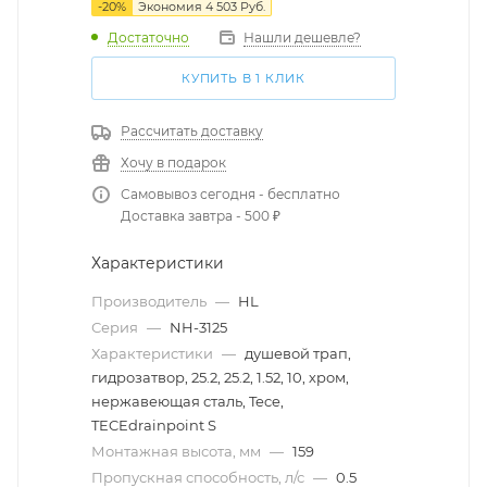
-
20
%
Экономия
4 503
Руб.
Достаточно
Нашли дешевле?
КУПИТЬ В 1 КЛИК
Рассчитать доставку
Хочу в подарок
Самовывоз сегодня - бесплатно
Доставка завтра - 500 ₽
Характеристики
Производитель
—
HL
Серия
—
NH-3125
Характеристики
—
душевой трап,
гидрозатвор, 25.2, 25.2, 1.52, 10, хром,
нержавеющая сталь, Tece,
TECEdrainpoint S
Монтажная высота, мм
—
159
Пропускная способность, л/с
—
0.5