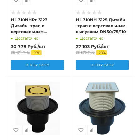
HL 310NHPr-3123
HL 310NH-3125 Дизайн
Дизайн -трап с
-трап с вертикальным
вертикальным
выпуском DN50/75/110
выпуском DN50/75/110
Достаточно
Достаточно
30 779
Руб.
/шт
27 103
Руб.
/шт
38 474
Руб.
33 879
Руб.
-
20
%
-
20
%
В КОРЗИНУ
В КОРЗИНУ