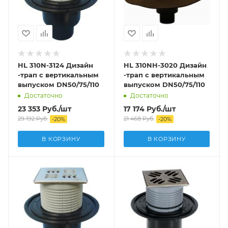
HL 310N-3124 Дизайн
HL 310NH-3020 Дизайн
-трап с вертикальным
-трап с вертикальным
выпуском DN50/75/110
выпуском DN50/75/110
Достаточно
Достаточно
23 353
Руб.
/шт
17 174
Руб.
/шт
29 192
Руб.
21 468
Руб.
-
20
%
-
20
%
В КОРЗИНУ
В КОРЗИНУ