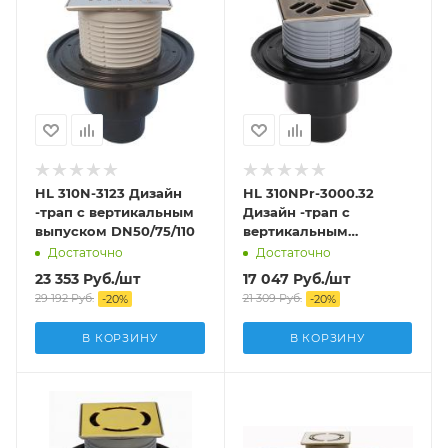
HL 310N-3123 Дизайн
HL 310NPr-3000.32
-трап с вертикальным
Дизайн -трап с
выпуском DN50/75/110
вертикальным
выпуском DN50/75/110
Достаточно
Достаточно
23 353
Руб.
/шт
17 047
Руб.
/шт
29 192
Руб.
21 309
Руб.
-
20
%
-
20
%
В КОРЗИНУ
В КОРЗИНУ