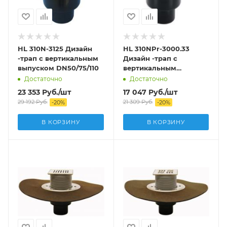
HL 310N-3125 Дизайн
HL 310NPr-3000.33
-трап с вертикальным
Дизайн -трап с
выпуском DN50/75/110
вертикальным
выпуском DN50/75/110
Достаточно
Достаточно
23 353
Руб.
/шт
17 047
Руб.
/шт
29 192
Руб.
21 309
Руб.
-
20
%
-
20
%
В КОРЗИНУ
В КОРЗИНУ