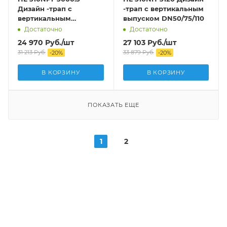
Дизайн -трап с
-трап с вертикальным
вертикальным
выпуском DN50/75/110
выпуском DN50/75/110
Достаточно
Достаточно
24 970
Руб.
/шт
27 103
Руб.
/шт
31 213
Руб.
33 879
Руб.
-
20
%
-
20
%
В КОРЗИНУ
В КОРЗИНУ
ПОКАЗАТЬ ЕЩЕ
1
2