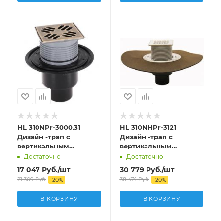
HL 310NPr-3000.31
HL 310NHPr-3121
Дизайн -трап с
Дизайн -трап с
вертикальным
вертикальным
выпуском DN50/75/110
выпуском DN50/75/110
Достаточно
Достаточно
17 047
Руб.
/шт
30 779
Руб.
/шт
21 309
Руб.
38 474
Руб.
-
20
%
-
20
%
В КОРЗИНУ
В КОРЗИНУ