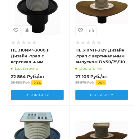
HL 310NPr-3000.11
HL 310NH-3127 Дизайн
Дизайн -трап с
-трап с вертикальным
вертикальным
выпуском DN50/75/110
выпуском DN50/75/110
Достаточно
Достаточно
22 864
Руб.
/шт
27 103
Руб.
/шт
28 580
Руб.
33 879
Руб.
-
20
%
-
20
%
В КОРЗИНУ
В КОРЗИНУ