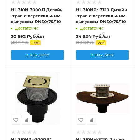
HL 310N-3000.11 Дизайн
HL 310NPr-3120 Дизайн
-трап с вертикальным
-трап с вертикальным
выпуском DN50/75/110
выпуском DN50/75/110
Достаточно
Достаточно
20 592
Руб.
/шт
24 834
Руб.
/шт
25 741
Руб.
31 042
Руб.
-
20
%
-
20
%
В КОРЗИНУ
В КОРЗИНУ
HL 310NPr-3000.3*
HL 310NH-3120 Дизайн