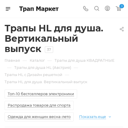
0
Трапы HL для душа.
Вертикальный
выпуск
37
—
—
Главная
Каталог
Трапы для душа КВАДРАТНЫЕ
—
—
Трапы для душа HL (Австрия)
—
Трапы HL c Дизайн решеткой
Трапы HL для душа. Вертикальный выпуск
Топ-10 бестселлеров электроники
Распродажа товаров для спорта
Одежда для женщин весна-лето
Показать еще