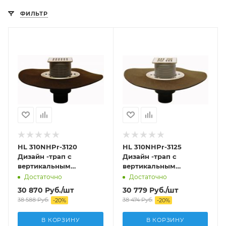
ФИЛЬТР
HL 310NHPr-3120
HL 310NHPr-3125
Дизайн -трап с
Дизайн -трап с
вертикальным
вертикальным
выпуском DN50/75/110
выпуском DN50/75/110
Достаточно
Достаточно
30 870
Руб.
/шт
30 779
Руб.
/шт
38 588
Руб.
38 474
Руб.
-
20
%
-
20
%
В КОРЗИНУ
В КОРЗИНУ