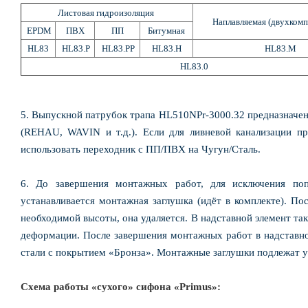
Листовая гидроизоляция
Наплавляемая (двухком
EPDM
ПВХ
ПП
Битумная
HL83
HL83.P
HL83.PP
HL83.H
HL83.M
HL83.0
5. Выпускной патрубок трапа HL510NPr-3000.32 предназначе
(REHAU, WAVIN и т.д.). Если для ливневой канализации пр
использовать переходник с ПП/ПВХ на Чугун/Сталь.
6. До завершения монтажных работ, для исключения поп
устанавливается монтажная заглушка (идёт в комплекте). По
необходимой высоты, она удаляется. В надставной элемент та
деформации. После завершения монтажных работ в надставно
стали с покрытием «Бронза». Монтажные заглушки подлежат 
Схема работы «сухого» сифона «Primus»: