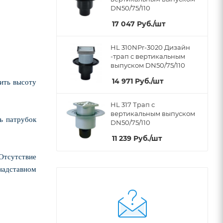
DN50/75/110
17 047
Руб.
/шт
HL 310NPr-3020 Дизайн
-трап с вертикальным
выпуском DN50/75/110
14 971
Руб.
/шт
чить высоту
HL 317 Трап с
вертикальным выпуском
ь патрубок
DN50/75/110
11 239
Руб.
/шт
 Отсутствие
 надставном