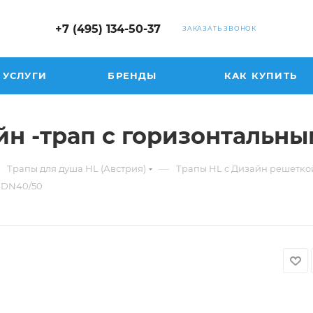
+7 (495) 134-50-37
ЗАКАЗАТЬ ЗВОНОК
УСЛУГИ
БРЕНДЫ
КАК КУПИТЬ
айн -трап с горизонтальн
—
Трапы для душа HL (Австрия)
Трапы HL c Дизайн решетко
м DN40/50