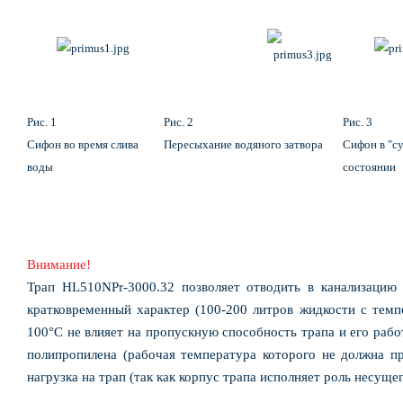
Рис. 1
Рис. 2
Рис. 3
Сифон во время слива
Пересыхание водяного затвора
Сифон в "с
воды
состоянии
Внимание!
Трап HL510NPr-3000.32 позволяет отводить в канализацию
кратковременный характер (100-200 литров жидкости с тем
100°С не влияет на пропускную способность трапа и его рабо
полипропилена (рабочая температура которого не должна п
нагрузка на трап (так как корпус трапа исполняет роль несуще