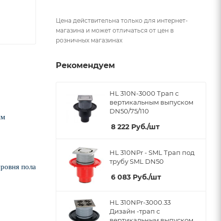
Цена действительна только для интернет-
магазина и может отличаться от цен в
розничных магазинах
Рекомендуем
HL 310N-3000 Трап с
вертикальным выпуском
DN50/75/110
ым
8 222
Руб.
/шт
HL 310NPr - SML Трап под
трубу SML DN50
уровня пола
6 083
Руб.
/шт
HL 310NPr-3000.33
Дизайн -трап с
вертикальным выпуском