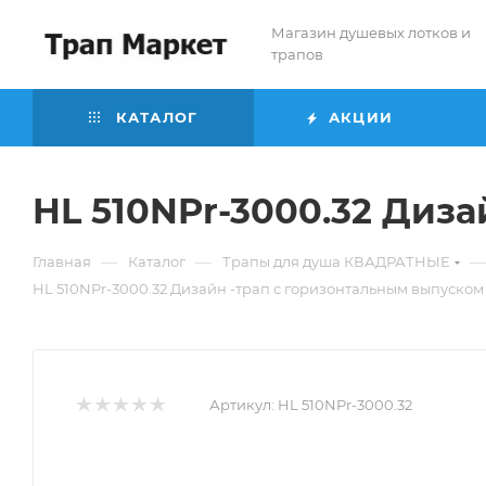
Магазин душевых лотков и
трапов
КАТАЛОГ
АКЦИИ
HL 510NPr-3000.32 Диз
—
—
—
Главная
Каталог
Трапы для душа КВАДРАТНЫЕ
HL 510NPr-3000.32 Дизайн -трап с горизонтальным выпуско
Артикул:
HL 510NPr-3000.32