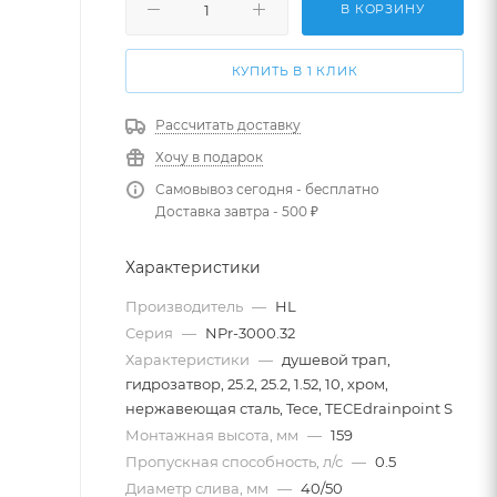
В КОРЗИНУ
КУПИТЬ В 1 КЛИК
Рассчитать доставку
Хочу в подарок
Самовывоз сегодня - бесплатно
Доставка завтра - 500 ₽
Характеристики
Производитель
—
HL
Серия
—
NPr-3000.32
Характеристики
—
душевой трап,
гидрозатвор, 25.2, 25.2, 1.52, 10, хром,
нержавеющая сталь, Tece, TECEdrainpoint S
Монтажная высота, мм
—
159
Пропускная способность, л/с
—
0.5
Диаметр слива, мм
—
40/50