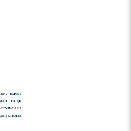
твие имеет
идкости до
выполнен из
допустимая