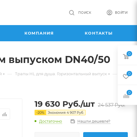
ПОИСК
ВОЙТИ
КОМПАНИЯ
КОНТАКТЫ
0
ым выпуском DN40/50
—
—
й
Трапы HL для душа. Горизонтальный выпуск
0
0
19 630
Руб.
/шт
24 537
Руб.
-
20
%
Экономия
4 907
Руб.
Достаточно
Нашли дешевле?