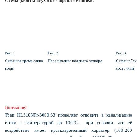
Схема работы «сухого» сифона «Primus»:
Рис. 1
Рис. 2
Рис. 3
Сифон во время слива
Пересыхание водяного затвора
Сифон в "с
воды
состоянии
Внимание!
Трап HL310NPr-3000.33 позволяет отводить в канализацию
стоки с температурой до 100°С, при условии, что её
воздействие имеет кратковременный характер (100-200