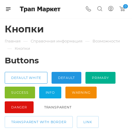
0
Кнопки
—
—
Главная
Справочная информация
Возможности
—
Кнопки
Buttons
DEFAULT WHITE
DEFAULT
PRIMARY
SUCCESS
INFO
WARNING
DANGER
TRANSPARENT
TRANSPARENT WITH BORDER
LINK